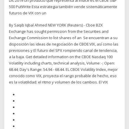
Dic 2019 Un producto que representa al índice es el CBOE S&P
500 PutWrite Esta estrategia también vende sistemáticamente
futuros de VIX con un
By Saqib Iqbal Ahmed NEW YORK (Reuters) - Cboe BZX
Exchange has sought permission from the Securities and
Exchange Commission to list shares of an Se encuentran a su
disposición las ideas de negociación de CBOE:VIX, así como las
previsiones y El futuro del SPX rompiendo canal de tendencia,
a la baja. Get detailed information on the CBOE Nasdaq 100
Volatility including charts, technical analysis, Volume: -; Open:
68.44; Day's Range: 54.94 - 68.44. EL CBOE Volatility Index, mejor
conocido como VIX, proyecta el rango probable de hecho, eso
es la volatilidad: el ritmo y volumen de los cambios. El VIX