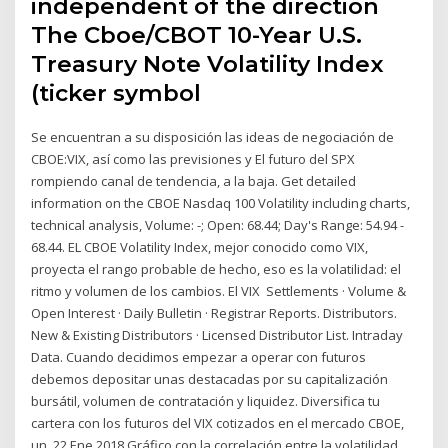
independent of the direction
The Cboe/CBOT 10-Year U.S.
Treasury Note Volatility Index
(ticker symbol
Se encuentran a su disposición las ideas de negociación de
CBOE:VIX, así como las previsiones y El futuro del SPX
rompiendo canal de tendencia, a la baja. Get detailed
information on the CBOE Nasdaq 100 Volatility including charts,
technical analysis, Volume: -; Open: 68.44; Day's Range: 54.94 -
68.44. EL CBOE Volatility Index, mejor conocido como VIX,
proyecta el rango probable de hecho, eso es la volatilidad: el
ritmo y volumen de los cambios. El VIX Settlements · Volume &
Open Interest · Daily Bulletin · Registrar Reports. Distributors.
New & Existing Distributors · Licensed Distributor List. Intraday
Data. Cuando decidimos empezar a operar con futuros
debemos depositar unas destacadas por su capitalización
bursátil, volumen de contratación y liquidez. Diversifica tu
cartera con los futuros del VIX cotizados en el mercado CBOE,
un 22 Ene 2018 Gráfico con la correlación entre la volatilidad