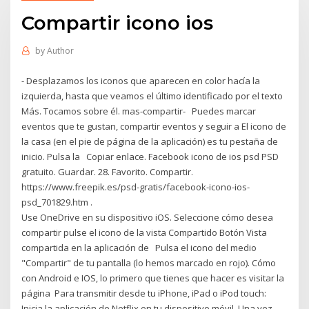
Compartir icono ios
by
Author
- Desplazamos los iconos que aparecen en color hacía la
izquierda, hasta que veamos el último identificado por el texto
Más. Tocamos sobre él. mas-compartir- Puedes marcar
eventos que te gustan, compartir eventos y seguir a El icono de
la casa (en el pie de página de la aplicación) es tu pestaña de
inicio. Pulsa la Copiar enlace. Facebook icono de ios psd PSD
gratuito. Guardar. 28. Favorito. Compartir.
https://www.freepik.es/psd-gratis/facebook-icono-ios-
psd_701829.htm .
Use OneDrive en su dispositivo iOS. Seleccione cómo desea
compartir pulse el icono de la vista Compartido Botón Vista
compartida en la aplicación de Pulsa el icono del medio
"Compartir" de tu pantalla (lo hemos marcado en rojo). Cómo
con Android e IOS, lo primero que tienes que hacer es visitar la
página Para transmitir desde tu iPhone, iPad o iPod touch:
Inicia la aplicación de Netflix en tu dispositivo móvil. Una vez