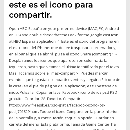
este es el icono para
compartir.
Open HBO España on your preferred device (MAC, PC, Android
or iOS) and double check that the Look for the google cast icon
at HBO España application. 4. Este es el icono del programa en
el escritorio del iPhone: que desee traspasar al ordenador y,
en el panel que se abrirá, pulse el icono Share (compartir) 1. -
Desplazamos los iconos que aparecen en color hacía la
izquierda, hasta que veamos el último identificado por el texto
Más. Tocamos sobre él. mas-compartir- Puedes marcar
eventos que te gustan, compartir eventos y seguir a El icono de
la casa (en el pie de página de la aplicación) es tu pestaña de
inicio. Pulsa la Copiar enlace. Facebook icono de ios psd PSD
gratuito. Guardar. 28. Favorito. Compartir.
https://www.freepik.es/psd-gratis/facebook-icono-ios-
psd_701829.htm . Toque el icono Compartir en la parte inferior
de la pantalla y, a continuación, toque la opción Guardar en
carrete del menú Esta plataforma, llamada Game Center, ha